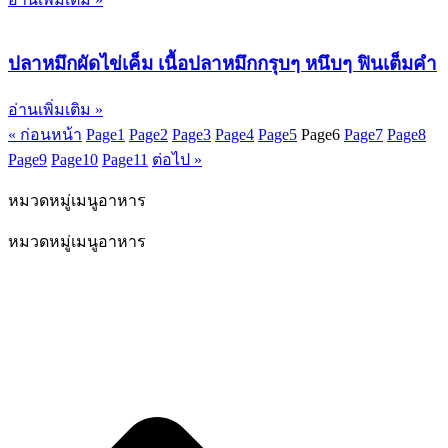
ปลาหมึกผัดไข่เค็ม เนื้อปลาหมึกกรุบๆ หนึบๆ ฟินเต็มคำ
อ่านเพิ่มเติม »
« ก่อนหน้า
Page
1
Page
2
Page
3
Page
4
Page
5
Page
6
Page
7
Page
8
Page
9
Page
10
Page
11
ต่อไป »
หมวดหมู่เมนูอาหาร
หมวดหมู่เมนูอาหาร