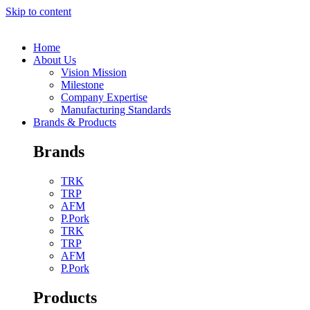
Skip to content
Home
About Us
Vision Mission
Milestone
Company Expertise
Manufacturing Standards
Brands & Products
Brands
TRK
TRP
AFM
P.Pork
TRK
TRP
AFM
P.Pork
Products