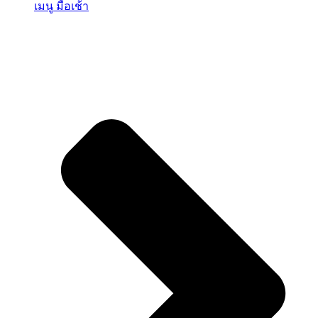
เมนู มื้อเช้า