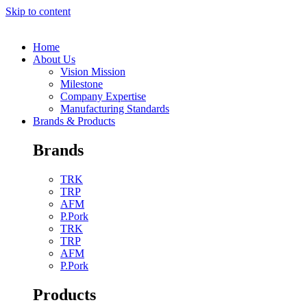
Skip to content
Home
About Us
Vision Mission
Milestone
Company Expertise
Manufacturing Standards
Brands & Products
Brands
TRK
TRP
AFM
P.Pork
TRK
TRP
AFM
P.Pork
Products