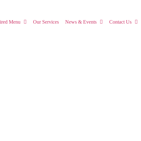
pired Menu
Our Services
News & Events
Contact Us