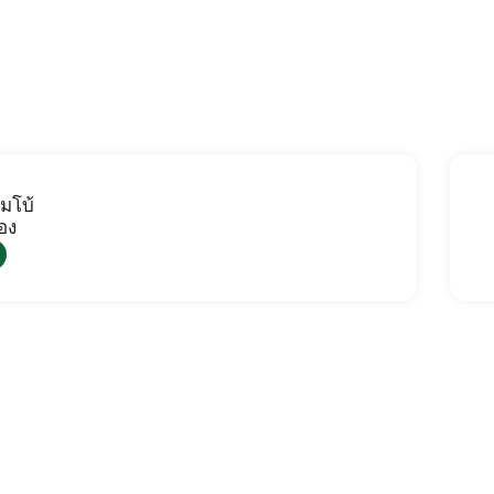
มโบ้
อง