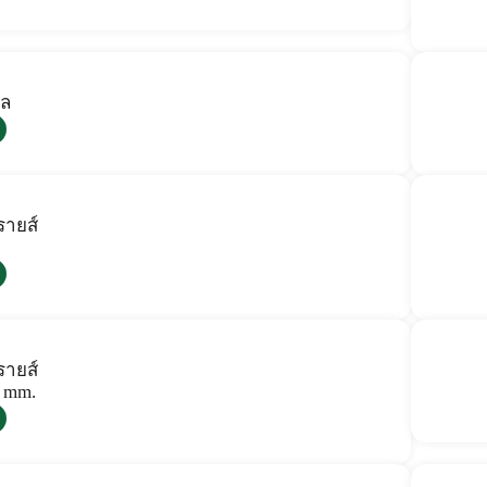
อล
ายส์
ายส์
7 mm.