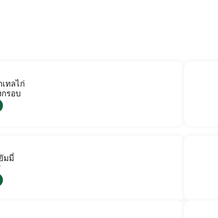
เทลไก่
งกรอบ
มมี่
ส