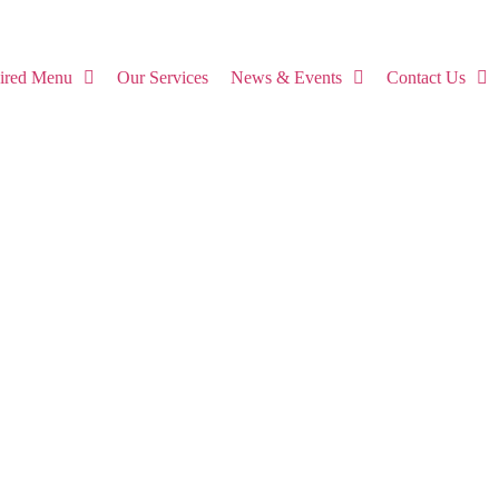
pired Menu
Our Services
News & Events
Contact Us