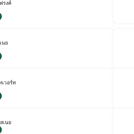
ฟรงค์
กเนย
ทเวอร์ท
ีสเนย