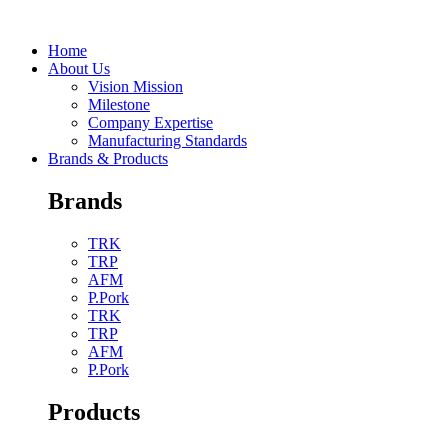
Skip
to
Home
content
About Us
Vision Mission
Milestone
Company Expertise
Manufacturing Standards
Brands & Products
Brands
TRK
TRP
AFM
P.Pork
TRK
TRP
AFM
P.Pork
Products