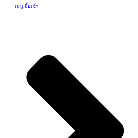
เมนู มื้อเช้า