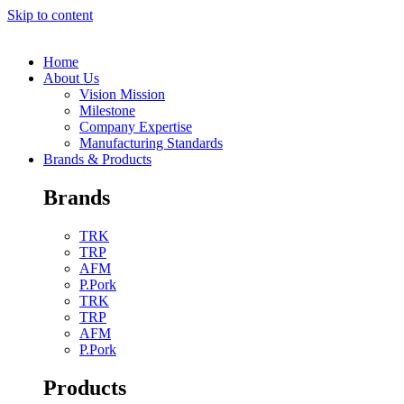
Skip to content
Home
About Us
Vision Mission
Milestone
Company Expertise
Manufacturing Standards
Brands & Products
Brands
TRK
TRP
AFM
P.Pork
TRK
TRP
AFM
P.Pork
Products