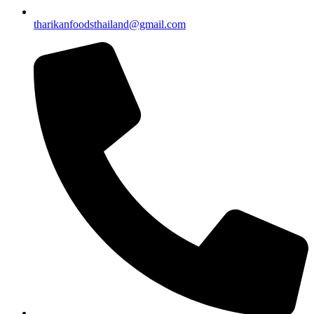
tharikanfoodsthailand@gmail.com