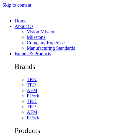
Skip to content
Home
About Us
Vision Mission
Milestone
Company Expertise
Manufacturing Standards
Brands & Products
Brands
TRK
TRP
AFM
P.Pork
TRK
TRP
AFM
P.Pork
Products