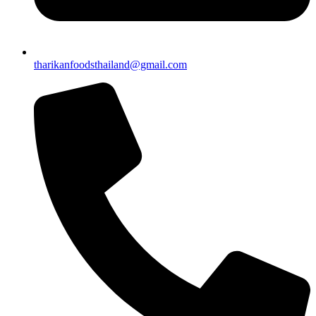
tharikanfoodsthailand@gmail.com