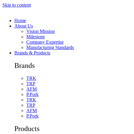
Skip to content
Home
About Us
Vision Mission
Milestone
Company Expertise
Manufacturing Standards
Brands & Products
Brands
TRK
TRP
AFM
P.Pork
TRK
TRP
AFM
P.Pork
Products