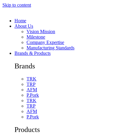
Skip to content
Home
About Us
Vision Mission
Milestone
Company Expertise
Manufacturing Standards
Brands & Products
Brands
TRK
TRP
AFM
P.Pork
TRK
TRP
AFM
P.Pork
Products