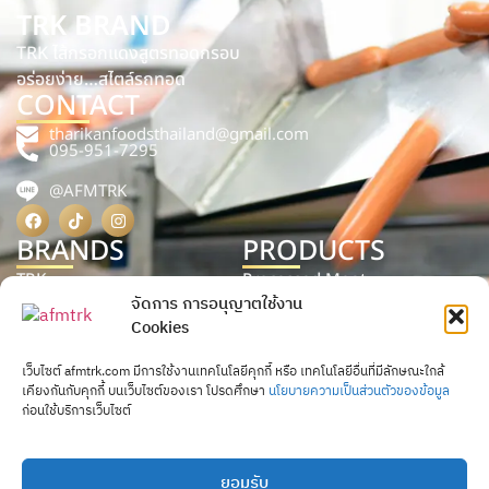
TRK BRAND
TRK ไส้กรอกแดงสูตรทอดกรอบ
อร่อยง่าย…สไตล์รถทอด
CONTACT
tharikanfoodsthailand@gmail.com
095-951-7295
@AFMTRK
BRANDS
PRODUCTS
TRK
Processed Meat
จัดการ การอนุญาตใช้งาน
TRP
Processed Food
Cookies
AFM
Processed Seafood
เว็บไซต์ afmtrk.com มีการใช้งานเทคโนโลยีคุกกี้ หรือ เทคโนโลยีอื่นที่มีลักษณะใกล้
P.Pork
เคียงกันกับคุกกี้ บนเว็บไซต์ของเรา โปรดศึกษา
นโยบายความเป็นส่วนตัวของข้อมูล
ก่อนใช้บริการเว็บไซต์
ยอมรับ