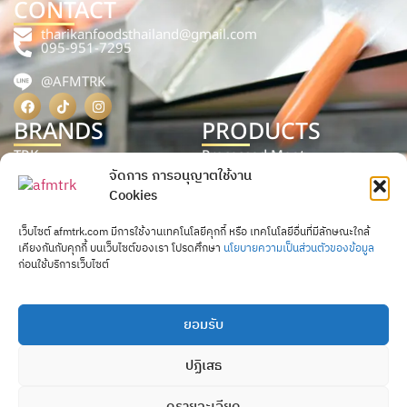
CONTACT
tharikanfoodsthailand@gmail.com
095-951-7295
@AFMTRK
BRANDS
PRODUCTS
TRK
Processed Meat
จัดการ การอนุญาตใช้งาน
TRP
Processed Food
Cookies
AFM
Processed Seafood
เว็บไซต์ afmtrk.com มีการใช้งานเทคโนโลยีคุกกี้ หรือ เทคโนโลยีอื่นที่มีลักษณะใกล้
P.Pork
เคียงกันกับคุกกี้ บนเว็บไซต์ของเรา โปรดศึกษา
นโยบายความเป็นส่วนตัวของข้อมูล
ก่อนใช้บริการเว็บไซต์
ยอมรับ
AFM BRAND
AFM ไส้กรอกชีสไส้ทะลัก
ปฏิเสธ
COPYRIGHT © 2025 AFM. ALL RIGHTS RESERVED.
Contact us
ดูรายละเอียด