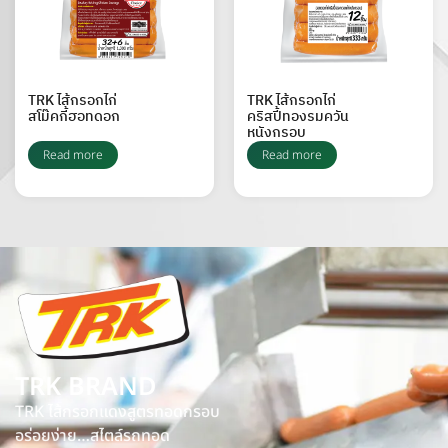
TRK ไส้กรอกไก่
TRK ไส้กรอกไก่
สโม๊คกี้ฮอทดอก
คริสปี้ทองรมควัน
หนังกรอบ
Read more
Read more
TRK BRAND
TRK ไส้กรอกแดงสูตรทอดกรอบ
อร่อยง่าย…สไตล์รถทอด