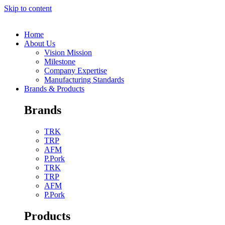
Skip to content
Home
About Us
Vision Mission
Milestone
Company Expertise
Manufacturing Standards
Brands & Products
Brands
TRK
TRP
AFM
P.Pork
TRK
TRP
AFM
P.Pork
Products