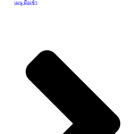
เมนู มื้อเช้า