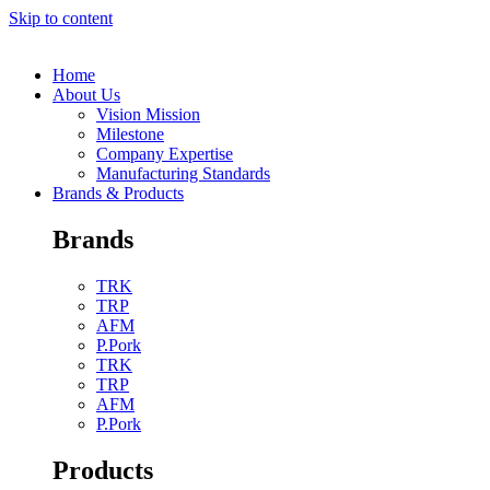
Skip to content
Home
About Us
Vision Mission
Milestone
Company Expertise
Manufacturing Standards
Brands & Products
Brands
TRK
TRP
AFM
P.Pork
TRK
TRP
AFM
P.Pork
Products