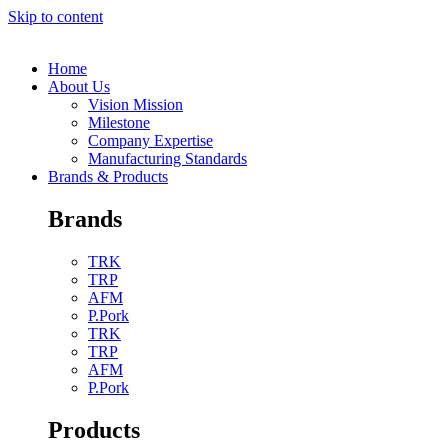
Skip to content
Home
About Us
Vision Mission
Milestone
Company Expertise
Manufacturing Standards
Brands & Products
Brands
TRK
TRP
AFM
P.Pork
TRK
TRP
AFM
P.Pork
Products