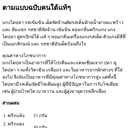
ตามแบบฉบับคนใต้แท้ๆ
แกงไตปลา รสเข้มข้น เผ็ดจัดจ้านตัดรสเค็มด้วยน้ำตาลมะพร้าว
และ ส้มแขก รสชาติจัดจ้าน เข้มข้น หอมกลิ่นพริกแกง แกง
ไตปลา สูตรปักษ์ใต้ แท้ ๆ หอมกลิ่นเครื่องแกงรสเด็ด ตัวแกงมีสีที่
เป็นเอกลักษณ์ และ รสชาติอันเผ็ดร้อนถึงใจ
คุณค่าทางโภชนาการ
แกงไตปลาเป็นอาหารที่ให้โปรตีนและแคลเซียมจาก ปลา ทู
ไตปลา รวมทั้งวิตามิน เกลือแร่ และใยอาหารจากผักต่างๆ ที่ใส่
ลงไป จึงนับเป็นอาหารที่มีคุณค่าทางโภชนาการสูง แต่ทั้งนี้
ไตปลามีรสเค็มจัดมีโซเดียมสูง ผู้ที่มีปัญหาในการรับโซเดียม
เช่น ผู้ป่วยโรคไต เบาหวาน และผู้สูงอายุควรหลีกเลี่ยง
ส่วนผสม
1. พริกแห้ง
15 กรัม
2. พริกแดง
30 กรัม