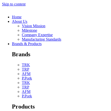
Skip to content
Home
About Us
Vision Mission
Milestone
Company Expertise
Manufacturing Standards
Brands & Products
Brands
TRK
TRP
AFM
P.Pork
TRK
TRP
AFM
P.Pork
Products