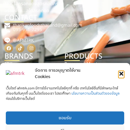
TRK ไส้กรอกแดงสูตรทอดกรอบ
อร่อยง่าย…สไตล์รถทอด
CONTACT
tharikanfoodsthailand@gmail.com
095-951-7295
@AFMTRK
BRANDS
PRODUCTS
TRK
Processed Meat
จัดการ การอนุญาตใช้งาน
TRP
Processed Food
Cookies
AFM
Processed Seafood
เว็บไซต์ afmtrk.com มีการใช้งานเทคโนโลยีคุกกี้ หรือ เทคโนโลยีอื่นที่มีลักษณะใกล้
P.Pork
เคียงกันกับคุกกี้ บนเว็บไซต์ของเรา โปรดศึกษา
นโยบายความเป็นส่วนตัวของข้อมูล
ก่อนใช้บริการเว็บไซต์
ยอมรับ
AFM BRAND
AFM ไส้กรอกชีสไส้ทะลัก