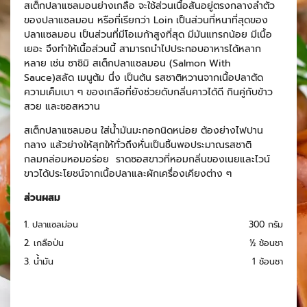
สเต็กปลาแซลมอนย่างเกลือ จะใช้ส่วนเนื้อสันอยู่ตรงกลางลำตัว
ของปลาแซลมอน หรือที่เรียกว่า Loin เป็นส่วนที่หนาที่สุดของ
ปลาแซลมอน เป็นส่วนที่มีโอเมก้าสูงที่สุด มีมันแทรกน้อย มีเนื้อ
เยอะ จึงทำให้เนื้อส่วนนี้ สามารถนำไปประกอบอาหารได้หลาก
หลาย เช่น ซาชิมิ สเต็กปลาแซลมอน (Salmon With
Sauce)สลัด เมนูต้ม นึ่ง เป็นต้น รสชาติหวานจากเนื้อปลาตัด
ความเค็มเบา ๆ ของเกลือที่ยังช่วยดับกลิ่นคาวได้ดี กินคู่กับข้าว
สวย และซอสหวาน
สเต็กปลาแซลมอน ใส่น้ำมันมะกอกนิดหน่อย ต้องย่างไฟปาน
กลาง แล้วย่างให้สุกให้ทั่วถึงหั่นเป็นชิ้นพอประมาณรสชาติ
กลมกล่อมหอมอร่อย ราดซอสขาวที่หอมกลิ่นของเนยและไวน์
ขาวได้ประโยชน์จากเนื้อปลาและผักเครื่องเคียงต่าง ๆ
ส่วนผสม
1. ปลาแซลม่อน
300 กรัม
2. เกลือป่น
½ ช้อนชา
3. น้ำมัน
1 ช้อนชา