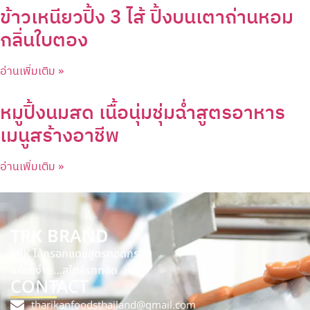
ข้าวเหนียวปิ้ง 3 ไส้ ปิ้งบนเตาถ่านหอม
กลิ่นใบตอง
อ่านเพิ่มเติม »
หมูปิ้งนมสด เนื้อนุ่มชุ่มฉ่ำสูตรอาหาร
เมนูสร้างอาชีพ
อ่านเพิ่มเติม »
TRK BRAND
TRK ไส้กรอกแดงสูตรทอดกรอบ
อร่อยง่าย…สไตล์รถทอด
CONTACT
tharikanfoodsthailand@gmail.com