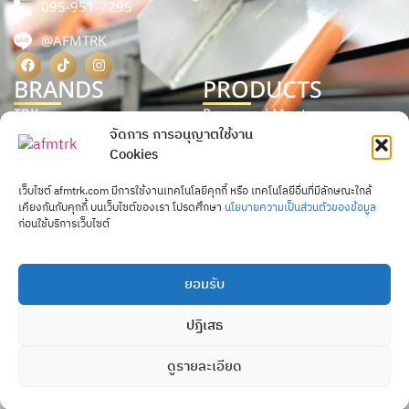
095-951-7295
@AFMTRK
BRANDS
PRODUCTS
TRK
Processed Meat
จัดการ การอนุญาตใช้งาน
TRP
Processed Food
Cookies
AFM
Processed Seafood
เว็บไซต์ afmtrk.com มีการใช้งานเทคโนโลยีคุกกี้ หรือ เทคโนโลยีอื่นที่มีลักษณะใกล้
P.Pork
เคียงกันกับคุกกี้ บนเว็บไซต์ของเรา โปรดศึกษา
นโยบายความเป็นส่วนตัวของข้อมูล
ก่อนใช้บริการเว็บไซต์
ยอมรับ
AFM BRAND
AFM ไส้กรอกชีสไส้ทะลัก
ปฏิเสธ
COPYRIGHT © 2025 AFM. ALL RIGHTS RESERVED.
Contact us
ดูรายละเอียด
Open c