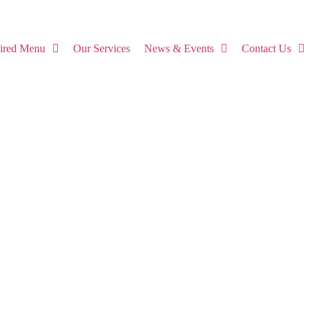
pired Menu
Our Services
News & Events
Contact Us