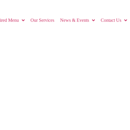
pired Menu
Our Services
News & Events
Contact Us