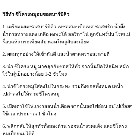
วิธีทำ ซี่โครงหมูอบซอสบาร์บิคิว
1. เตรียมผสมซอสบาร์บิคิว เทซอสมะเขือเทศ ซอสพริก น้ำผึ้ง
น้ำตาลทรายแดง เกลือ ผงพะโล้ ออริกาโน่ ลูกจันทร์ป่น โรสแม่
รี่อบแห้ง กระเทียมสับ หอมใหญ่สับละเอียด
2. ผสมทุกอย่างให้เข้ากันดี และน้ำตาลทรายละลายดี
3. นำ ซี่โครง หมู มาคลุกกับซอสให้ทั่ว จากนั้นปิดให้สนิท หมัก
ไว้ในตู้เย็นอย่างน้อย 1-2 ชั่วโมง
4. นำซี่โครงหมูใส่ลงไปในกระทะ รวมถึงซอสทั้งหมด เทน้ำ
เปล่าลงไปให้ท่วมซี่โครงหมู
5. เปิดเตาใช้ไฟแรงรอจนน้ำเดือด จากนั้นลดไฟอ่อน อบไปเรื่อยๆ
ใช้เวลาประมาณ 1 ชั่วโมง
6. พลิกกลับให้สุกทั่วทั้งสองด้าน รอจนน้ำงวดแห้ง และซี่โครง
หมูเปื่อยนุ่มได้ที่