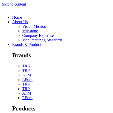
Skip to content
Home
About Us
Vision Mission
Milestone
Company Expertise
Manufacturing Standards
Brands & Products
Brands
TRK
TRP
AFM
P.Pork
TRK
TRP
AFM
P.Pork
Products