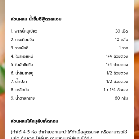
ส่วนผสม น้ำจิ้มซีฟู้ดรสแซบ
1. พริกขี้หนูเขียว
30 เม็ด
2. กระเทียมจีน
10 กลีบ
3. รากผักชี
1 ราก
4. ใบสะระแหน่
1/4 ถ้วยตวง
5. ใบผักชีฝรั่ง
1/4 ถ้วยตวง
6. น้ำส้มสายชู
1/2 ถ้วยตวง
7. น้ำเปล่า
1/2 ถ้วยตวง
8. เกลือป่น
1 + 1/4 ช้อนชา
9. น้ำตาลทราย
60 กรัม
ส่วนผสมไส้หมูสับเห็ดหอม
(ทำได้ 4-5 ห่อ ถ้าทำเยอะแนะนำให้ทำเบิ้ลสูตรนะคะ หรือสามารถใช้
ปูอัด กุ้งลวก ไส้อื่นๆ ตามชอบมาใส่แทนได้ค่ะ)