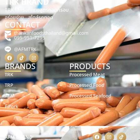
TRK BRAND
TRK ไส้กรอกแดงสูตรทอดกรอบ
อร่อยง่าย…สไตล์รถทอด
CONTACT
tharikanfoodsthailand@gmail.com
095-951-7295
@AFMTRK
BRANDS
PRODUCTS
TRK
Processed Meat
TRP
Processed Food
AFM
Processed Seafood
P.Pork
AFM BRAND