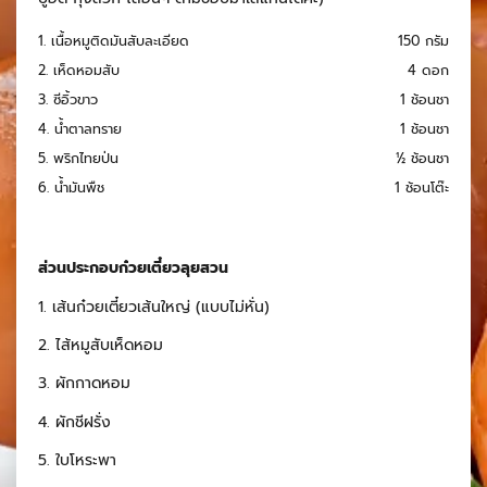
1. เนื้อหมูติดมันสับละเอียด
150 กรัม
2. เห็ดหอมสับ
4 ดอก
3. ซีอิ้วขาว
1 ช้อนชา
4. น้ำตาลทราย
1 ช้อนชา
5. พริกไทยป่น
½ ช้อนชา
6. น้ำมันพืช
1 ช้อนโต๊ะ
ส่วนประกอบก๋วยเตี๋ยวลุยสวน
1. เส้นก๋วยเตี๋ยวเส้นใหญ่ (แบบไม่หั่น)
2. ไส้หมูสับเห็ดหอม
3. ผักกาดหอม
4. ผักชีฝรั่ง
5. ใบโหระพา