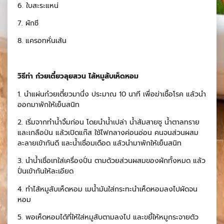
6. ใบสะระแหน่
7. ผักชี
8. แครอทหั่นเส้น
วิธีทำ ก๋วยเตี๋ยวลุยสวน ไส้หมูสับเห็ดหอม
1. นำแผ่นก๋วยเตี๋ยวมานึ่ง ประมาณ 10 นาที เพื่อฆ่าเชื้อโรค แล้วนำ
ออกมาพักให้เย็นสนิท
2. เริ่มจากทำน้ำจิ้มก่อน โดยนำน้ำเปล่า น้ำส้มสายชู น้ำตาลทราย
และเกลือป่น แล้วเปิดแก๊ส ใช้ไฟกลางค่อนอ่อน คนจนส่วนผสม
ละลายเข้ากันดี และน้ำเชื่อมเดือด แล้วนำมาพักให้เย็นสนิท
3. นำน้ำเชื่อเทใส่เครื่องปั่น ตามด้วยส่วนผสมของผักทั้งหมด แล้ว
ปั่นเข้ากันให้ละเอียด
4. ทำไส้หมูสับเห็ดหอม เมน้ำมันใส่กระทะนำเห็ดหอมลงไปผัดจน
หอม
5. พอเห็ดหอมได้ที่ให้ใส่หมูสับตามลงไป และขยี้ให้หมูกระจายตัว