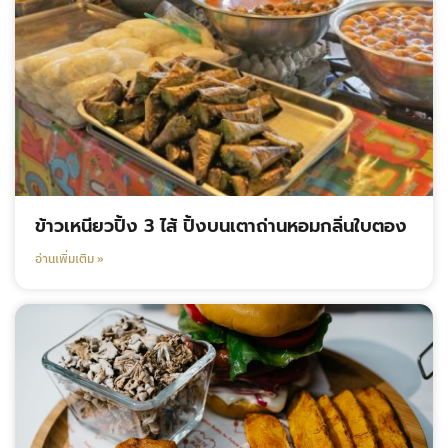
ข้าวเหนียวปิ้ง 3 ไส้ ปิ้งบนเตาถ่านหอมกลิ่นใบตอง
อ่านเพิ่มเติม »