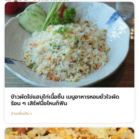
ข้าวผัดไข่แฮมไก่เนื้อชิ้น เมนูอาหารหอมยั่วใจผัด
ร้อน ๆ เสิร์ฟมื้อไหนก็ฟิน
อ่านเพิ่มเติม »