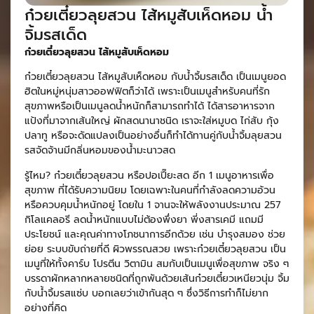
ก๋วยเตี๋ยวลุยสวน ไส้หมูสับเห็ดหอม น้ำ
จิ้มรสเด็ด
ก๋วยเตี๋ยวลุยสวน ไส้หมูสับเห็ดหอม
ก๋วยเตี๋ยวลุยสวน ไส้หมูสับเห็ดหอม กับน้ำจิ้มรสเด็ด เป็นเมนูยอด
ฮิตในหมู่หนุ่มสาวออฟฟิตก็ว่าได้ เพราะเป็นเมนูสำหรับคนที่รัก
สุขภาพหรือเป็นเมนูลดน้ำหนักก็สามารถทำได้ ได้สารอาหารจาก
แป้งที่มาจากเส้นใหญ่ ผักสดนานาชนิด เราจะใส่หมูบด ไก่สับ กุ้ง
ปลาทู หรือจะดัดแปลงเป็นอย่างอื่นก็ทำได้ทานคู่กับน้ำจิ้มลุยสวน
รสจัดจ้านมีกลิ่นหอมของน้ำมะนาวสด
รู้ไหม? ก๋วยเตี๋ยวลุยสวน หรือปอเปี๊ยะสด อีก 1 เมนูอาหารเพื่อ
สุขภาพ ที่ได้รับความนิยม โดยเฉพาะในคนที่กำลังลดความอ้วน
หรือควบคุมน้ำหนักอยู่ โดยใน 1 จานจะให้พลังงานประมาณ 257
กิโลแคลอรี ลดน้ำหนักแบบไม่ต้องพึ่งยา พี่งสารเคมี แถมมี
ประโยชน์ และคุณค่าทางโภชนาการอีกด้วย เช่น บำรุงสมอง ช่วย
ย่อย ระบบขับถ่ายที่ดี ผิวพรรณสวย เพราะก๋วยเตี๋ยวลุยสวน เป็น
เมนูที่ให้ทั้งคาร์บ โปรตีน วิตามิน สมกับเป็นเมนูเพื่อสุขภาพ จริง ๆ
บรรดาผักหลากหลายชนิดที่ถูกพันด้วยเส้นก๋วยเตี๋ยวเหนียวนุ่ม จิ้ม
กับน้ำจิ้มรสแซ่บ บอกเลยว่าเข้ากันสุด ๆ ซึ่งวิธีการทำก็ไม่ยาก
อย่างที่คิด