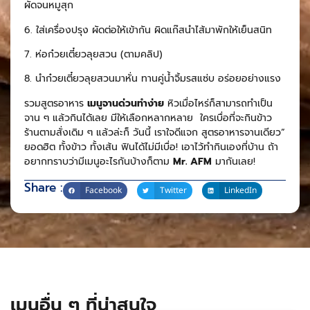
ผัดจนหมูสุก
6. ใส่เครื่องปรุง ผัดต่อให้เข้ากัน ผิดแก๊สนำไส้มาพักให้เย็นสนิท
7. ห่อก๋วยเตี๋ยวลุยสวน (ตามคลิป)
8. นำก๋วยเตี๋ยวลุยสวนมาหั่น ทานคู่น้ำจิ้มรสแซ่บ อร่อยอย่างแรง
รวมสูตรอาหาร
เมนูจานด่วนทำง่าย
หิวเมื่อไหร่ก็สามารถทำเป็น
จาน ๆ แล้วกินได้เลย มีให้เลือกหลากหลาย ใครเบื่อที่จะกินข้าว
ร้านตามสั่งเดิม ๆ แล้วล่ะก็ วันนี้ เราใจดีแจก สูตรอาหารจานเดียว”
ยอดฮิต ทั้งข้าว ทั้งเส้น ฟินได้ไม่มีเบื่อ! เอาไว้ทำกินเองที่บ้าน ถ้า
อยากทราบว่ามีเมนูอะไรกันบ้างก็ตาม
Mr. AFM
มากันเลย!
Share :
Facebook
Twitter
LinkedIn
เมนูอื่น ๆ ที่น่าสนใจ